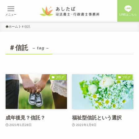
メニュー
LINEはこちら
ホーム
＃信託
＃信託
– tag –
ブログ
ブログ
成年後見？信託？
福祉型信託という選択
2021年1月28日
2021年1月9日